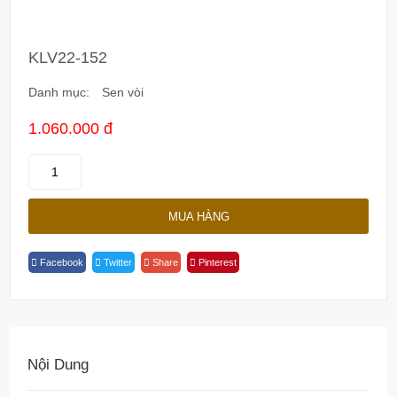
KLV22-152
Danh mục:
Sen vòi
1.060.000 đ
KLV22-
152
Quantity
MUA HÀNG
Facebook
Twitter
Share
Pinterest
Nội Dung