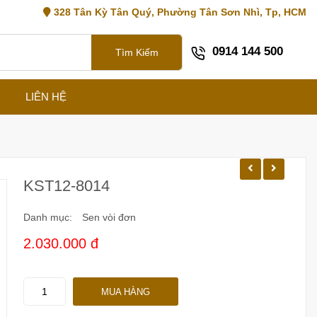
328 Tân Kỳ Tân Quý, Phường Tân Sơn Nhì, Tp, HCM
0914 144 500
Tìm Kiếm
C
LIÊN HỆ
KST12-8014
Danh mục:
Sen vòi đơn
2.030.000 đ
KST12-
MUA HÀNG
8014