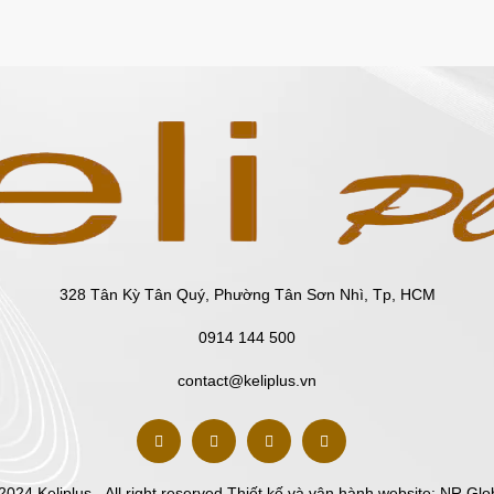
328 Tân Kỳ Tân Quý, Phường Tân Sơn Nhì, Tp, HCM
0914 144 500
contact@keliplus.vn
2024 Keliplus - All right reserved.Thiết kế và vận hành website:
NR Glo