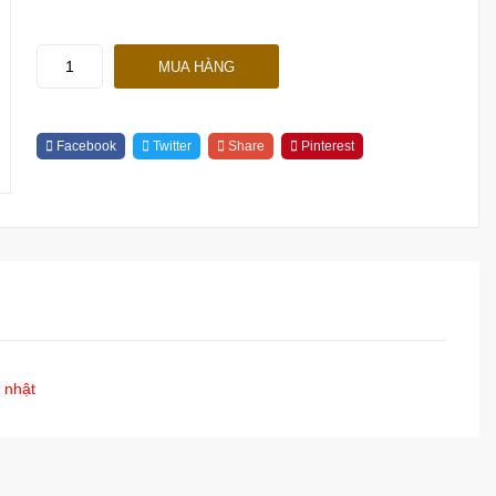
KPL-
MUA HÀNG
8002
Quantity
Facebook
Twitter
Share
Pinterest
 nhật