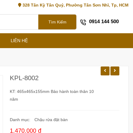
328 Tân Kỳ Tân Quý, Phường Tân Sơn Nhì, Tp, HCM
0914 144 500
Tìm Kiếm
C
LIÊN HỆ
KPL-8002
KT: 465x465x155mm Bảo hành toàn thân 10
năm
Danh mục:
Chậu rửa đặt bàn
1.470.000 đ