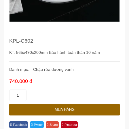
KPL-C602
KT: 565x490x200mm Bảo hành toàn thân 10 năm
Danh mục:
Chậu rửa dương vành
740.000 đ
KPL-
C602
Quantity
MUA HÀNG
Facebook
Twitter
Share
Pinterest