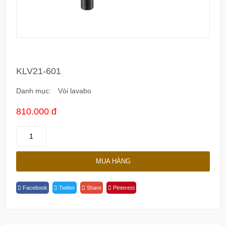
KLV21-601
Danh mục:
Vòi lavabo
810.000 đ
KLV21-
601
Quantity
MUA HÀNG
Facebook
Twitter
Share
Pinterest