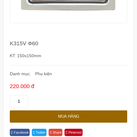
K315V Φ60
KT: 150x150mm
Danh mục:
Phụ kiện
220.000 đ
K315V
Φ60
Quantity
MUA HÀNG
Facebook
Twitter
Share
Pinterest